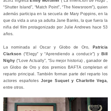
actriz inglesa
Emily Mortimer
(“La invención de Hugo”,
“Shutter Island”, “Match Point”, “The Newsroom”), quien
además participa en la secuela de Mary Poppins, en la
que da vida a una ya adulta Jane Banks, la que fuera la
niña del film protagonizado por Julie Andrews hace 53
años.
La nominada al Oscar y Globo de Oro,
Patricia
Clarkson
(“Elegy” y “Aprendiendo a conducir”) y
Bill
Nighy
(“Love Actually”, “Su mejor historia) , ganador de
un Globo de Oro y dos premios BAFTA completan el
reparto principal. También forman parte del reparto los
actores españoles
Jorge Suquet y Charlotte Vega,
entre otros.