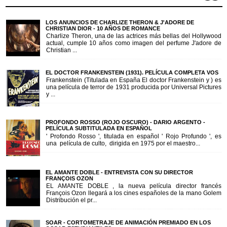
LOS ANUNCIOS DE CHARLIZE THERON & J'ADORE DE
CHRISTIAN DIOR - 10 AÑOS DE ROMANCE
Charlize Theron, una de las actrices más bellas del Hollywood
actual, cumple 10 años como imagen del perfume J'adore de
Christian ...
EL DOCTOR FRANKENSTEIN (1931). PELÍCULA COMPLETA VOS
Frankenstein (Titulada en España El doctor Frankenstein y ) es
una película de terror de 1931 producida por Universal Pictures
y ...
PROFONDO ROSSO (ROJO OSCURO) - DARIO ARGENTO -
PELÍCULA SUBTITULADA EN ESPAÑOL
' Profondo Rosso ', titulada en español ' Rojo Profundo ', es
una película de culto, dirigida en 1975 por el maestro...
EL AMANTE DOBLE - ENTREVISTA CON SU DIRECTOR
FRANÇOIS OZON
EL AMANTE DOBLE , la nueva película director francés
François Ozon llegará a los cines españoles de la mano Golem
Distribución el pr...
SOAR - CORTOMETRAJE DE ANIMACIÓN PREMIADO EN LOS