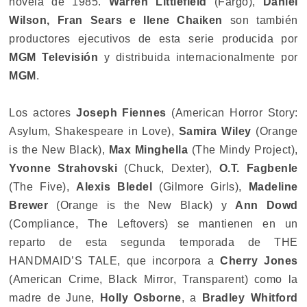
novela de 1985.
Warren Littlefield
(Fargo),
Daniel
Wilson, Fran Sears e Ilene Chaiken
son también
productores ejecutivos de esta serie producida por
MGM Televisión
y distribuida internacionalmente por
MGM
.
Los actores
Joseph Fiennes
(American Horror Story:
Asylum, Shakespeare in Love),
Samira Wiley
(Orange
is the New Black),
Max Minghella
(The Mindy Project),
Yvonne Strahovski
(Chuck, Dexter),
O.T. Fagbenle
(The Five),
Alexis Bledel
(Gilmore Girls),
Madeline
Brewer
(Orange is the New Black) y
Ann Dowd
(Compliance, The Leftovers) se mantienen en un
reparto de esta segunda temporada de THE
HANDMAID’S TALE, que incorpora a
Cherry Jones
(American Crime, Black Mirror, Transparent) como la
madre de June,
Holly Osborne
, a
Bradley Whitford