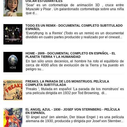
OSCAR ESTUDIANTILES
'Soar' es un cortometraje de animación 3D , cruce entre
Miyazaki y Pixar . Un galardonado cortometraje sobre una niña
que d...
TODO ES UN REMIX - DOCUMENTAL COMPLETO SUBTITULADO
ESPAÑOL
'Everythyng is a Remix' (Todo es un remix) es un documental
dividido en cuatro partes producido y realizado por el cineast...
HOME - 2009 - DOCUMENTAL COMPLETO EN ESPAÑOL - EL
PLANETA TIERRA Y LA HUMANIDAD
En tan sólo unos decenios, el hombre ha roto el equilibrio de
cerca de 4000 años de evolución de la Tierra y ha puesto en
peligro su...
FREAKS. LA PARADA DE LOS MONSTRUOS. PELÍCULA
COMPLETA SUBTITULADA
'Freaks ', titulada en español 'La parada de los monstruos' es
una pelicula dirigida en 1932 por Tod Browning, di...
EL ANGEL AZUL - 1930 - JOSEF VON STERNBERG - PELÍCULA
EN ESPAÑOL
'El ángel azul' (en alemán, Der blaue Engel ) es una película
alemana de 1930, producida y dirigida por Josef von Sternber...