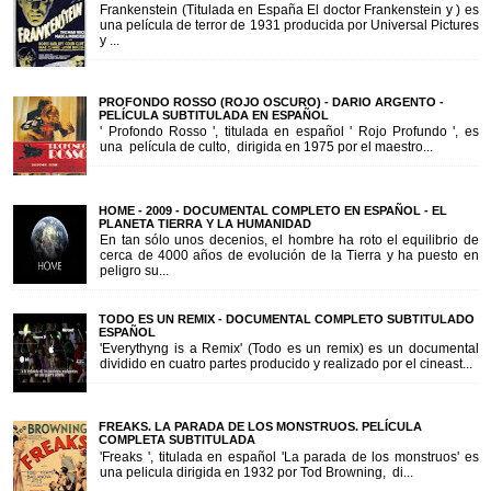
Frankenstein (Titulada en España El doctor Frankenstein y ) es
una película de terror de 1931 producida por Universal Pictures
y ...
PROFONDO ROSSO (ROJO OSCURO) - DARIO ARGENTO -
PELÍCULA SUBTITULADA EN ESPAÑOL
' Profondo Rosso ', titulada en español ' Rojo Profundo ', es
una película de culto, dirigida en 1975 por el maestro...
HOME - 2009 - DOCUMENTAL COMPLETO EN ESPAÑOL - EL
PLANETA TIERRA Y LA HUMANIDAD
En tan sólo unos decenios, el hombre ha roto el equilibrio de
cerca de 4000 años de evolución de la Tierra y ha puesto en
peligro su...
TODO ES UN REMIX - DOCUMENTAL COMPLETO SUBTITULADO
ESPAÑOL
'Everythyng is a Remix' (Todo es un remix) es un documental
dividido en cuatro partes producido y realizado por el cineast...
FREAKS. LA PARADA DE LOS MONSTRUOS. PELÍCULA
COMPLETA SUBTITULADA
'Freaks ', titulada en español 'La parada de los monstruos' es
una pelicula dirigida en 1932 por Tod Browning, di...