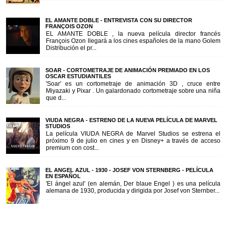
EL AMANTE DOBLE - ENTREVISTA CON SU DIRECTOR
FRANÇOIS OZON
EL AMANTE DOBLE , la nueva película director francés
François Ozon llegará a los cines españoles de la mano Golem
Distribución el pr...
SOAR - CORTOMETRAJE DE ANIMACIÓN PREMIADO EN LOS
OSCAR ESTUDIANTILES
'Soar' es un cortometraje de animación 3D , cruce entre
Miyazaki y Pixar . Un galardonado cortometraje sobre una niña
que d...
VIUDA NEGRA - ESTRENO DE LA NUEVA PELÍCULA DE MARVEL
STUDIOS
La película VIUDA NEGRA de Marvel Studios se estrena el
próximo 9 de julio en cines y en Disney+ a través de acceso
premium con cost...
EL ANGEL AZUL - 1930 - JOSEF VON STERNBERG - PELÍCULA
EN ESPAÑOL
'El ángel azul' (en alemán, Der blaue Engel ) es una película
alemana de 1930, producida y dirigida por Josef von Sternber...