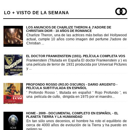
LO + VISTO DE LA SEMANA
LOS ANUNCIOS DE CHARLIZE THERON & J'ADORE DE
CHRISTIAN DIOR - 10 AÑOS DE ROMANCE
Charlize Theron, una de las actrices más bellas del Hollywood
actual, cumple 10 años como imagen del perfume J'adore de
Christian ...
EL DOCTOR FRANKENSTEIN (1931). PELÍCULA COMPLETA VOS
Frankenstein (Titulada en España El doctor Frankenstein y ) es
una película de terror de 1931 producida por Universal Pictures
y ...
PROFONDO ROSSO (ROJO OSCURO) - DARIO ARGENTO -
PELÍCULA SUBTITULADA EN ESPAÑOL
' Profondo Rosso ', titulada en español ' Rojo Profundo ', es
una película de culto, dirigida en 1975 por el maestro...
HOME - 2009 - DOCUMENTAL COMPLETO EN ESPAÑOL - EL
PLANETA TIERRA Y LA HUMANIDAD
En tan sólo unos decenios, el hombre ha roto el equilibrio de
cerca de 4000 años de evolución de la Tierra y ha puesto en
peligro su...