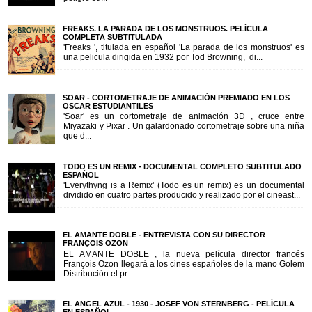
FREAKS. LA PARADA DE LOS MONSTRUOS. PELÍCULA
COMPLETA SUBTITULADA
'Freaks ', titulada en español 'La parada de los monstruos' es
una pelicula dirigida en 1932 por Tod Browning, di...
SOAR - CORTOMETRAJE DE ANIMACIÓN PREMIADO EN LOS
OSCAR ESTUDIANTILES
'Soar' es un cortometraje de animación 3D , cruce entre
Miyazaki y Pixar . Un galardonado cortometraje sobre una niña
que d...
TODO ES UN REMIX - DOCUMENTAL COMPLETO SUBTITULADO
ESPAÑOL
'Everythyng is a Remix' (Todo es un remix) es un documental
dividido en cuatro partes producido y realizado por el cineast...
EL AMANTE DOBLE - ENTREVISTA CON SU DIRECTOR
FRANÇOIS OZON
EL AMANTE DOBLE , la nueva película director francés
François Ozon llegará a los cines españoles de la mano Golem
Distribución el pr...
EL ANGEL AZUL - 1930 - JOSEF VON STERNBERG - PELÍCULA