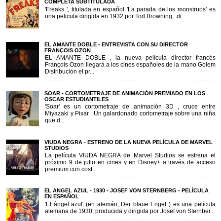
COMPLETA SUBTITULADA
'Freaks ', titulada en español 'La parada de los monstruos' es
una pelicula dirigida en 1932 por Tod Browning, di...
EL AMANTE DOBLE - ENTREVISTA CON SU DIRECTOR
FRANÇOIS OZON
EL AMANTE DOBLE , la nueva película director francés
François Ozon llegará a los cines españoles de la mano Golem
Distribución el pr...
SOAR - CORTOMETRAJE DE ANIMACIÓN PREMIADO EN LOS
OSCAR ESTUDIANTILES
'Soar' es un cortometraje de animación 3D , cruce entre
Miyazaki y Pixar . Un galardonado cortometraje sobre una niña
que d...
VIUDA NEGRA - ESTRENO DE LA NUEVA PELÍCULA DE MARVEL
STUDIOS
La película VIUDA NEGRA de Marvel Studios se estrena el
próximo 9 de julio en cines y en Disney+ a través de acceso
premium con cost...
EL ANGEL AZUL - 1930 - JOSEF VON STERNBERG - PELÍCULA
EN ESPAÑOL
'El ángel azul' (en alemán, Der blaue Engel ) es una película
alemana de 1930, producida y dirigida por Josef von Sternber...