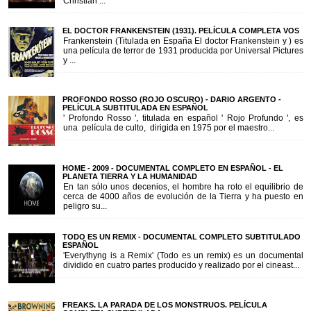
Christian ...
EL DOCTOR FRANKENSTEIN (1931). PELÍCULA COMPLETA VOS
Frankenstein (Titulada en España El doctor Frankenstein y ) es
una película de terror de 1931 producida por Universal Pictures
y ...
PROFONDO ROSSO (ROJO OSCURO) - DARIO ARGENTO -
PELÍCULA SUBTITULADA EN ESPAÑOL
' Profondo Rosso ', titulada en español ' Rojo Profundo ', es
una película de culto, dirigida en 1975 por el maestro...
HOME - 2009 - DOCUMENTAL COMPLETO EN ESPAÑOL - EL
PLANETA TIERRA Y LA HUMANIDAD
En tan sólo unos decenios, el hombre ha roto el equilibrio de
cerca de 4000 años de evolución de la Tierra y ha puesto en
peligro su...
TODO ES UN REMIX - DOCUMENTAL COMPLETO SUBTITULADO
ESPAÑOL
'Everythyng is a Remix' (Todo es un remix) es un documental
dividido en cuatro partes producido y realizado por el cineast...
FREAKS. LA PARADA DE LOS MONSTRUOS. PELÍCULA