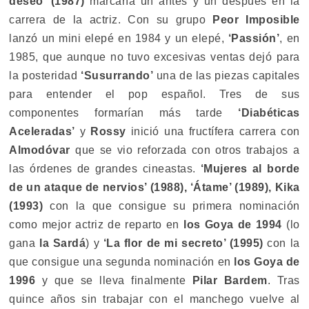
deseo’ (1987)
marcaría un antes y un después en la
carrera de la actriz. Con su grupo
Peor Imposible
lanzó un mini elepé en 1984 y un elepé,
‘Passión’
, en
1985, que aunque no tuvo excesivas ventas dejó para
la posteridad
‘Susurrando’
una de las piezas capitales
para entender el pop español. Tres de sus
componentes formarían más tarde
‘Diabéticas
Aceleradas’
y
Rossy
inició una fructífera carrera con
Almodóvar
que se vio reforzada con otros trabajos a
las órdenes de grandes cineastas.
‘Mujeres al borde
de un ataque de nervios’ (1988), ‘Átame’ (1989), Kika
(1993)
con la que consigue su primera nominación
como mejor actriz de reparto en
los Goya de 1994
(lo
gana
la
Sardá
) y
‘La flor de mi secreto’ (1995)
con la
que consigue una segunda nominación en
los Goya de
1996
y que se lleva finalmente
Pilar Bardem
. Tras
quince años sin trabajar con el manchego vuelve al