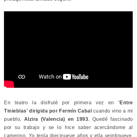
En teatro la disfruté por primera vez en
‘Entre
Tinieblas’ dirigida por Fermín Cabal
cuando vino a mi
pueblo,
Alzira (Valencia) en 1993
. Quedé fascinado
por su trabajo y se lo hice saber acercándome al
camerino. Yo tenía diecinueve años y ella veintinueve.