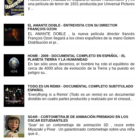
una película de terror de 1931 producida por Universal Pictures
y ...
EL AMANTE DOBLE - ENTREVISTA CON SU DIRECTOR
FRANÇOIS OZON
EL AMANTE DOBLE , la nueva película director francés
François Ozon llegará a los cines españoles de la mano Golem
Distribución el pr...
HOME - 2009 - DOCUMENTAL COMPLETO EN ESPAÑOL - EL
PLANETA TIERRA Y LA HUMANIDAD
En tan sólo unos decenios, el hombre ha roto el equilibrio de
cerca de 4000 años de evolución de la Tierra y ha puesto en
peligro su...
TODO ES UN REMIX - DOCUMENTAL COMPLETO SUBTITULADO
ESPAÑOL
'Everythyng is a Remix' (Todo es un remix) es un documental
dividido en cuatro partes producido y realizado por el cineast...
SOAR - CORTOMETRAJE DE ANIMACIÓN PREMIADO EN LOS
OSCAR ESTUDIANTILES
'Soar' es un cortometraje de animación 3D , cruce entre
Miyazaki y Pixar . Un galardonado cortometraje sobre una niña
que d...