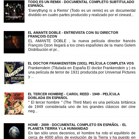
TODO ES UN REMIX - DOCUMENTAL COMPLETO SUBTITULADO
ESPAÑOL
'Everythyng is a Remix' (Todo es un remix) es un documental
dividido en cuatro partes producido y realizado por el cineast...
EL AMANTE DOBLE - ENTREVISTA CON SU DIRECTOR
FRANÇOIS OZON
EL AMANTE DOBLE , la nueva película director francés
François Ozon llegará a los cines españoles de la mano Golem
Distribución el pr...
EL DOCTOR FRANKENSTEIN (1931). PELÍCULA COMPLETA VOS
Frankenstein (Titulada en España El doctor Frankenstein y ) es
una película de terror de 1931 producida por Universal Pictures
y ...
EL TERCER HOMBRE - CAROL REED - 1949 - PELÍCULA
DOBLADA EN ESPAÑOL
" El tercer hombre " (The Third Man) es una película británica
de 1949 considerada uno de los grandes clásicos del cine
neg...
HOME - 2009 - DOCUMENTAL COMPLETO EN ESPAÑOL - EL
PLANETA TIERRA Y LA HUMANIDAD
En tan sólo unos decenios, el hombre ha roto el equilibrio de
cerca de 4000 años de evolución de la Tierra y ha puesto en