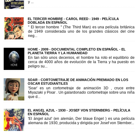
y ...
EL TERCER HOMBRE - CAROL REED - 1949 - PELÍCULA
DOBLADA EN ESPAÑOL
" El tercer hombre " (The Third Man) es una película británica
de 1949 considerada uno de los grandes clásicos del cine
neg...
HOME - 2009 - DOCUMENTAL COMPLETO EN ESPAÑOL - EL
PLANETA TIERRA Y LA HUMANIDAD
En tan sólo unos decenios, el hombre ha roto el equilibrio de
cerca de 4000 años de evolución de la Tierra y ha puesto en
peligro su...
SOAR - CORTOMETRAJE DE ANIMACIÓN PREMIADO EN LOS
OSCAR ESTUDIANTILES
'Soar' es un cortometraje de animación 3D , cruce entre
Miyazaki y Pixar . Un galardonado cortometraje sobre una niña
que d...
EL ANGEL AZUL - 1930 - JOSEF VON STERNBERG - PELÍCULA
EN ESPAÑOL
'El ángel azul' (en alemán, Der blaue Engel ) es una película
alemana de 1930, producida y dirigida por Josef von Sternber...