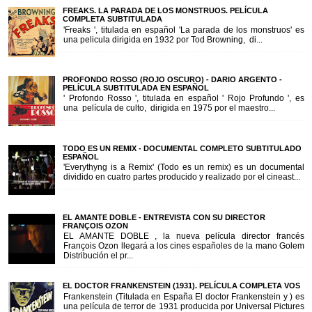
FREAKS. LA PARADA DE LOS MONSTRUOS. PELÍCULA
COMPLETA SUBTITULADA
'Freaks ', titulada en español 'La parada de los monstruos' es
una pelicula dirigida en 1932 por Tod Browning, di...
PROFONDO ROSSO (ROJO OSCURO) - DARIO ARGENTO -
PELÍCULA SUBTITULADA EN ESPAÑOL
' Profondo Rosso ', titulada en español ' Rojo Profundo ', es
una película de culto, dirigida en 1975 por el maestro...
TODO ES UN REMIX - DOCUMENTAL COMPLETO SUBTITULADO
ESPAÑOL
'Everythyng is a Remix' (Todo es un remix) es un documental
dividido en cuatro partes producido y realizado por el cineast...
EL AMANTE DOBLE - ENTREVISTA CON SU DIRECTOR
FRANÇOIS OZON
EL AMANTE DOBLE , la nueva película director francés
François Ozon llegará a los cines españoles de la mano Golem
Distribución el pr...
EL DOCTOR FRANKENSTEIN (1931). PELÍCULA COMPLETA VOS
Frankenstein (Titulada en España El doctor Frankenstein y ) es
una película de terror de 1931 producida por Universal Pictures