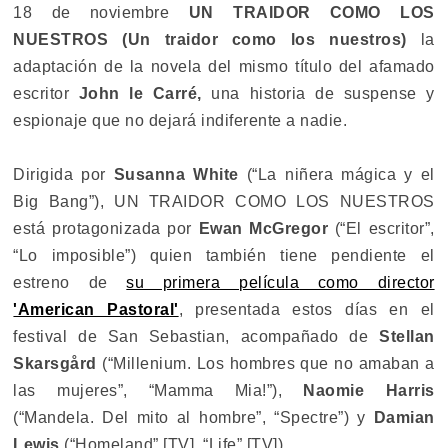
18 de noviembre
UN TRAIDOR COMO LOS
NUESTROS (Un traidor como los nuestros)
la
adaptación de la novela del mismo título del afamado
escritor
John le Carré,
una historia de suspense y
espionaje que no dejará indiferente a nadie.
Dirigida por
Susanna White
(“La niñera mágica y el
Big Bang”), UN TRAIDOR COMO LOS NUESTROS
está protagonizada por
Ewan McGregor
(“El escritor”,
“Lo imposible”) quien también tiene pendiente el
estreno de
su primera película como director
'American Pastoral'
, presentada estos días en el
festival de San Sebastian, acompañado de
Stellan
Skarsgård
(“Millenium. Los hombres que no amaban a
las mujeres”, “Mamma Mia!”),
Naomie Harris
(“Mandela. Del mito al hombre”, “Spectre”) y
Damian
Lewis
(“Homeland” [TV], “Life” [TV]).