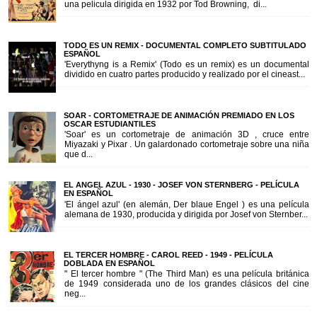
una pelicula dirigida en 1932 por Tod Browning, di...
TODO ES UN REMIX - DOCUMENTAL COMPLETO SUBTITULADO
ESPAÑOL
'Everythyng is a Remix' (Todo es un remix) es un documental
dividido en cuatro partes producido y realizado por el cineast...
SOAR - CORTOMETRAJE DE ANIMACIÓN PREMIADO EN LOS
OSCAR ESTUDIANTILES
'Soar' es un cortometraje de animación 3D , cruce entre
Miyazaki y Pixar . Un galardonado cortometraje sobre una niña
que d...
EL ANGEL AZUL - 1930 - JOSEF VON STERNBERG - PELÍCULA
EN ESPAÑOL
'El ángel azul' (en alemán, Der blaue Engel ) es una película
alemana de 1930, producida y dirigida por Josef von Sternber...
EL TERCER HOMBRE - CAROL REED - 1949 - PELÍCULA
DOBLADA EN ESPAÑOL
" El tercer hombre " (The Third Man) es una película británica
de 1949 considerada uno de los grandes clásicos del cine
neg...