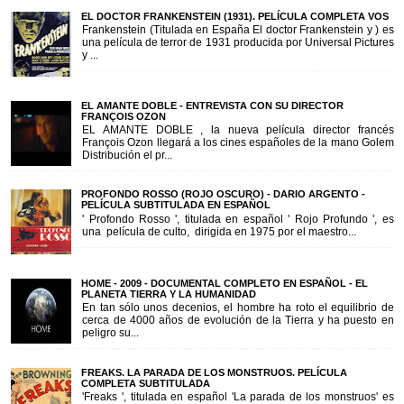
EL DOCTOR FRANKENSTEIN (1931). PELÍCULA COMPLETA VOS
Frankenstein (Titulada en España El doctor Frankenstein y ) es
una película de terror de 1931 producida por Universal Pictures
y ...
EL AMANTE DOBLE - ENTREVISTA CON SU DIRECTOR
FRANÇOIS OZON
EL AMANTE DOBLE , la nueva película director francés
François Ozon llegará a los cines españoles de la mano Golem
Distribución el pr...
PROFONDO ROSSO (ROJO OSCURO) - DARIO ARGENTO -
PELÍCULA SUBTITULADA EN ESPAÑOL
' Profondo Rosso ', titulada en español ' Rojo Profundo ', es
una película de culto, dirigida en 1975 por el maestro...
HOME - 2009 - DOCUMENTAL COMPLETO EN ESPAÑOL - EL
PLANETA TIERRA Y LA HUMANIDAD
En tan sólo unos decenios, el hombre ha roto el equilibrio de
cerca de 4000 años de evolución de la Tierra y ha puesto en
peligro su...
FREAKS. LA PARADA DE LOS MONSTRUOS. PELÍCULA
COMPLETA SUBTITULADA
'Freaks ', titulada en español 'La parada de los monstruos' es