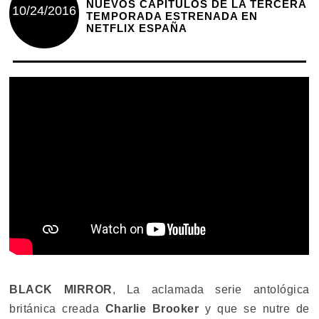
NUEVOS CAPÍTULOS DE LA TERCERA
10/24/2016
TEMPORADA ESTRENADA EN
NETFLIX ESPAÑA
BLACK MIRROR
, La aclamada serie antológica
británica creada
Charlie Brooker
y que se nutre de