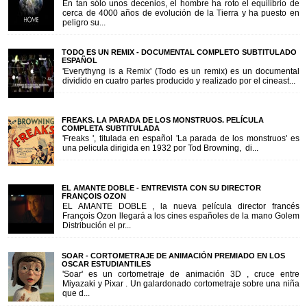
En tan sólo unos decenios, el hombre ha roto el equilibrio de
cerca de 4000 años de evolución de la Tierra y ha puesto en
peligro su...
TODO ES UN REMIX - DOCUMENTAL COMPLETO SUBTITULADO
ESPAÑOL
'Everythyng is a Remix' (Todo es un remix) es un documental
dividido en cuatro partes producido y realizado por el cineast...
FREAKS. LA PARADA DE LOS MONSTRUOS. PELÍCULA
COMPLETA SUBTITULADA
'Freaks ', titulada en español 'La parada de los monstruos' es
una pelicula dirigida en 1932 por Tod Browning, di...
EL AMANTE DOBLE - ENTREVISTA CON SU DIRECTOR
FRANÇOIS OZON
EL AMANTE DOBLE , la nueva película director francés
François Ozon llegará a los cines españoles de la mano Golem
Distribución el pr...
SOAR - CORTOMETRAJE DE ANIMACIÓN PREMIADO EN LOS
OSCAR ESTUDIANTILES
'Soar' es un cortometraje de animación 3D , cruce entre
Miyazaki y Pixar . Un galardonado cortometraje sobre una niña
que d...