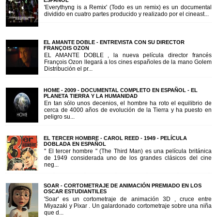
ESPAÑOL
'Everythyng is a Remix' (Todo es un remix) es un documental
dividido en cuatro partes producido y realizado por el cineast...
EL AMANTE DOBLE - ENTREVISTA CON SU DIRECTOR
FRANÇOIS OZON
EL AMANTE DOBLE , la nueva película director francés
François Ozon llegará a los cines españoles de la mano Golem
Distribución el pr...
HOME - 2009 - DOCUMENTAL COMPLETO EN ESPAÑOL - EL
PLANETA TIERRA Y LA HUMANIDAD
En tan sólo unos decenios, el hombre ha roto el equilibrio de
cerca de 4000 años de evolución de la Tierra y ha puesto en
peligro su...
EL TERCER HOMBRE - CAROL REED - 1949 - PELÍCULA
DOBLADA EN ESPAÑOL
" El tercer hombre " (The Third Man) es una película británica
de 1949 considerada uno de los grandes clásicos del cine
neg...
SOAR - CORTOMETRAJE DE ANIMACIÓN PREMIADO EN LOS
OSCAR ESTUDIANTILES
'Soar' es un cortometraje de animación 3D , cruce entre
Miyazaki y Pixar . Un galardonado cortometraje sobre una niña
que d...