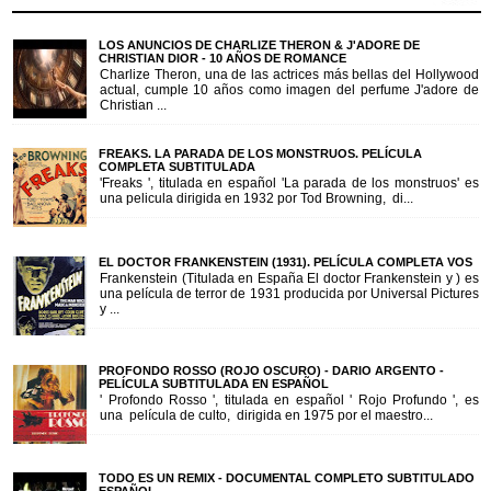
LOS ANUNCIOS DE CHARLIZE THERON & J'ADORE DE
CHRISTIAN DIOR - 10 AÑOS DE ROMANCE
Charlize Theron, una de las actrices más bellas del Hollywood
actual, cumple 10 años como imagen del perfume J'adore de
Christian ...
FREAKS. LA PARADA DE LOS MONSTRUOS. PELÍCULA
COMPLETA SUBTITULADA
'Freaks ', titulada en español 'La parada de los monstruos' es
una pelicula dirigida en 1932 por Tod Browning, di...
EL DOCTOR FRANKENSTEIN (1931). PELÍCULA COMPLETA VOS
Frankenstein (Titulada en España El doctor Frankenstein y ) es
una película de terror de 1931 producida por Universal Pictures
y ...
PROFONDO ROSSO (ROJO OSCURO) - DARIO ARGENTO -
PELÍCULA SUBTITULADA EN ESPAÑOL
' Profondo Rosso ', titulada en español ' Rojo Profundo ', es
una película de culto, dirigida en 1975 por el maestro...
TODO ES UN REMIX - DOCUMENTAL COMPLETO SUBTITULADO