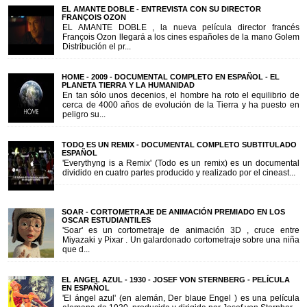
EL AMANTE DOBLE - ENTREVISTA CON SU DIRECTOR
FRANÇOIS OZON
EL AMANTE DOBLE , la nueva película director francés
François Ozon llegará a los cines españoles de la mano Golem
Distribución el pr...
HOME - 2009 - DOCUMENTAL COMPLETO EN ESPAÑOL - EL
PLANETA TIERRA Y LA HUMANIDAD
En tan sólo unos decenios, el hombre ha roto el equilibrio de
cerca de 4000 años de evolución de la Tierra y ha puesto en
peligro su...
TODO ES UN REMIX - DOCUMENTAL COMPLETO SUBTITULADO
ESPAÑOL
'Everythyng is a Remix' (Todo es un remix) es un documental
dividido en cuatro partes producido y realizado por el cineast...
SOAR - CORTOMETRAJE DE ANIMACIÓN PREMIADO EN LOS
OSCAR ESTUDIANTILES
'Soar' es un cortometraje de animación 3D , cruce entre
Miyazaki y Pixar . Un galardonado cortometraje sobre una niña
que d...
EL ANGEL AZUL - 1930 - JOSEF VON STERNBERG - PELÍCULA
EN ESPAÑOL
'El ángel azul' (en alemán, Der blaue Engel ) es una película