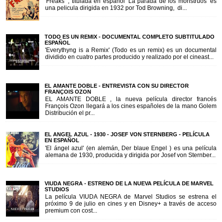
'Freaks ', titulada en español 'La parada de los monstruos' es
una pelicula dirigida en 1932 por Tod Browning, di...
TODO ES UN REMIX - DOCUMENTAL COMPLETO SUBTITULADO
ESPAÑOL
'Everythyng is a Remix' (Todo es un remix) es un documental
dividido en cuatro partes producido y realizado por el cineast...
EL AMANTE DOBLE - ENTREVISTA CON SU DIRECTOR
FRANÇOIS OZON
EL AMANTE DOBLE , la nueva película director francés
François Ozon llegará a los cines españoles de la mano Golem
Distribución el pr...
EL ANGEL AZUL - 1930 - JOSEF VON STERNBERG - PELÍCULA
EN ESPAÑOL
'El ángel azul' (en alemán, Der blaue Engel ) es una película
alemana de 1930, producida y dirigida por Josef von Sternber...
VIUDA NEGRA - ESTRENO DE LA NUEVA PELÍCULA DE MARVEL
STUDIOS
La película VIUDA NEGRA de Marvel Studios se estrena el
próximo 9 de julio en cines y en Disney+ a través de acceso
premium con cost...