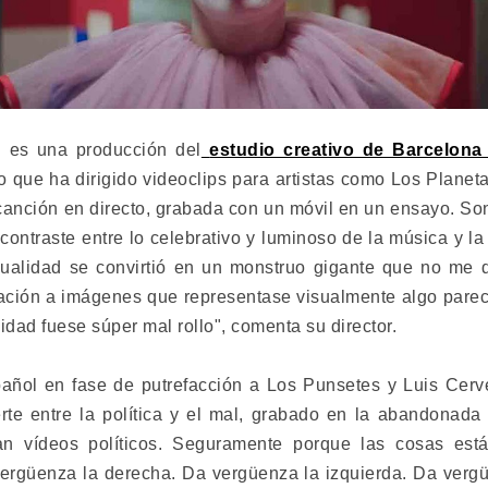
! es una producción del
estudio creativo de Barcelona
o que ha dirigido videoclips para artistas como Los Planetas
canción en directo, grabada con un móvil en un ensayo. So
contraste entre lo celebrativo y luminoso de la música y la 
ualidad se convirtió en un monstruo gigante que no me d
lación a imágenes que representase visualmente algo pare
idad fuese súper mal rollo", comenta su director.
añol en fase de putrefacción a Los Punsetes y Luis Cerve
erte entre la política y el mal, grabado en la abandonad
an vídeos políticos. Seguramente porque las cosas est
vergüenza la derecha. Da vergüenza la izquierda. Da vergü