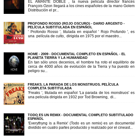
EL AMANTE DOBLE , la nueva película director francés
François Ozon llegará a los cines españoles de la mano Golem
Distribución el pr...
PROFONDO ROSSO (ROJO OSCURO) - DARIO ARGENTO -
PELÍCULA SUBTITULADA EN ESPAÑOL
' Profondo Rosso ', titulada en español ' Rojo Profundo ', es
una película de culto, dirigida en 1975 por el maestro...
HOME - 2009 - DOCUMENTAL COMPLETO EN ESPAÑOL - EL
PLANETA TIERRA Y LA HUMANIDAD
En tan sólo unos decenios, el hombre ha roto el equilibrio de
cerca de 4000 años de evolución de la Tierra y ha puesto en
peligro su...
FREAKS. LA PARADA DE LOS MONSTRUOS. PELÍCULA
COMPLETA SUBTITULADA
'Freaks ', titulada en español 'La parada de los monstruos' es
una pelicula dirigida en 1932 por Tod Browning, di...
TODO ES UN REMIX - DOCUMENTAL COMPLETO SUBTITULADO
ESPAÑOL
'Everythyng is a Remix' (Todo es un remix) es un documental
dividido en cuatro partes producido y realizado por el cineast...