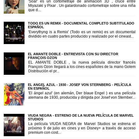
'Soar' es un cortometraje de animación 3D , cruce entre
Miyazaki y Pixar . Un galardonado cortometraje sobre una niña
que d...
TODO ES UN REMIX - DOCUMENTAL COMPLETO SUBTITULADO
ESPAÑOL
'Everythyng is a Remix' (Todo es un remix) es un documental
dividido en cuatro partes producido y realizado por el cineast...
EL AMANTE DOBLE - ENTREVISTA CON SU DIRECTOR
FRANÇOIS OZON
EL AMANTE DOBLE , la nueva película director francés
François Ozon llegará a los cines españoles de la mano Golem
Distribución el pr...
EL ANGEL AZUL - 1930 - JOSEF VON STERNBERG - PELÍCULA
EN ESPAÑOL
'El ángel azul' (en alemán, Der blaue Engel ) es una película
alemana de 1930, producida y dirigida por Josef von Sternber...
VIUDA NEGRA - ESTRENO DE LA NUEVA PELÍCULA DE MARVEL
STUDIOS
La película VIUDA NEGRA de Marvel Studios se estrena el
próximo 9 de julio en cines y en Disney+ a través de acceso
premium con cost...