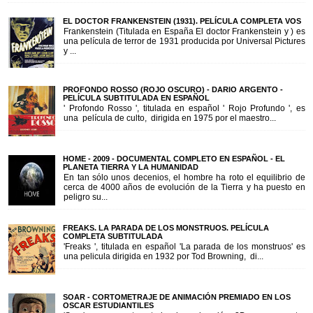
EL DOCTOR FRANKENSTEIN (1931). PELÍCULA COMPLETA VOS
Frankenstein (Titulada en España El doctor Frankenstein y ) es
una película de terror de 1931 producida por Universal Pictures
y ...
PROFONDO ROSSO (ROJO OSCURO) - DARIO ARGENTO -
PELÍCULA SUBTITULADA EN ESPAÑOL
' Profondo Rosso ', titulada en español ' Rojo Profundo ', es
una película de culto, dirigida en 1975 por el maestro...
HOME - 2009 - DOCUMENTAL COMPLETO EN ESPAÑOL - EL
PLANETA TIERRA Y LA HUMANIDAD
En tan sólo unos decenios, el hombre ha roto el equilibrio de
cerca de 4000 años de evolución de la Tierra y ha puesto en
peligro su...
FREAKS. LA PARADA DE LOS MONSTRUOS. PELÍCULA
COMPLETA SUBTITULADA
'Freaks ', titulada en español 'La parada de los monstruos' es
una pelicula dirigida en 1932 por Tod Browning, di...
SOAR - CORTOMETRAJE DE ANIMACIÓN PREMIADO EN LOS
OSCAR ESTUDIANTILES