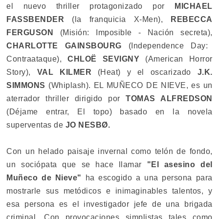
el nuevo thriller protagonizado por
MICHAEL
FASSBENDER
(la franquicia X-Men),
REBECCA
FERGUSON
(Misión: Imposible - Nación secreta),
CHARLOTTE GAINSBOURG
(Independence Day:
Contraataque),
CHLOË SEVIGNY
(American Horror
Story),
VAL KILMER
(Heat) y el oscarizado
J.K.
SIMMONS
(Whiplash). EL MUÑECO DE NIEVE, es un
aterrador thriller dirigido por
TOMAS ALFREDSON
(Déjame entrar, El topo) basado en la novela
superventas de
JO NESBØ.
Con un helado paisaje invernal como telón de fondo,
un sociópata que se hace llamar
"El asesino del
Muñeco de Nieve"
ha escogido a una persona para
mostrarle sus metódicos e inimaginables talentos, y
esa persona es el investigador jefe de una brigada
criminal. Con provocaciones simplistas tales como