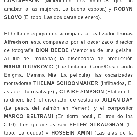
GUSTAFSSON
(Millennium: Los hombres que no
amaban a las mujeres, La buena esposa) y
ROBYN
SLOVO
(El topo, Las dos caras de enero).
El brillante equipo que acompaña al realizador
Tomas
Alfredson
está compuesto por el oscarizado director
de fotografía
DION BEEBE
(Memorias de una geisha,
Al filo del mañana); la diseñadora de producción
MARIA DJURKOVIC
(The Imitation Game/Descifrando
Enigma, Mamma Mia! La película); las oscarizadas
montadoras
THELMA SCHOONMAKER
(Infiltrados, El
aviador, Toro salvaje) y
CLAIRE SIMPSON
(Platoon, El
jardinero fiel); el diseñador de vestuario
JULIAN DAY
(La pesca del salmón en Yemen), y el compositor
MARCO BELTRAMI
(En tierra hostil, El tren de las
3:10). Los guionistas son
PETER STRAUGHAN
(El
topo, La deuda) y
HOSSEIN AMINI
(Las alas de la