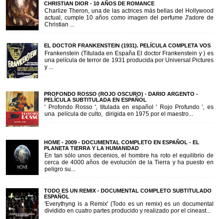
CHRISTIAN DIOR - 10 AÑOS DE ROMANCE
Charlize Theron, una de las actrices más bellas del Hollywood
actual, cumple 10 años como imagen del perfume J'adore de
Christian ...
EL DOCTOR FRANKENSTEIN (1931). PELÍCULA COMPLETA VOS
Frankenstein (Titulada en España El doctor Frankenstein y ) es
una película de terror de 1931 producida por Universal Pictures
y ...
PROFONDO ROSSO (ROJO OSCURO) - DARIO ARGENTO -
PELÍCULA SUBTITULADA EN ESPAÑOL
' Profondo Rosso ', titulada en español ' Rojo Profundo ', es
una película de culto, dirigida en 1975 por el maestro...
HOME - 2009 - DOCUMENTAL COMPLETO EN ESPAÑOL - EL
PLANETA TIERRA Y LA HUMANIDAD
En tan sólo unos decenios, el hombre ha roto el equilibrio de
cerca de 4000 años de evolución de la Tierra y ha puesto en
peligro su...
TODO ES UN REMIX - DOCUMENTAL COMPLETO SUBTITULADO
ESPAÑOL
'Everythyng is a Remix' (Todo es un remix) es un documental
dividido en cuatro partes producido y realizado por el cineast...