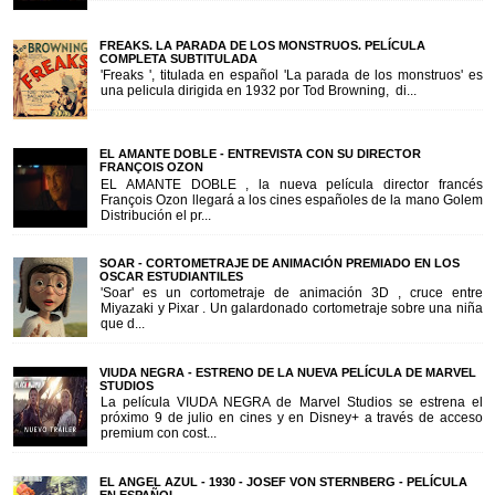
FREAKS. LA PARADA DE LOS MONSTRUOS. PELÍCULA
COMPLETA SUBTITULADA
'Freaks ', titulada en español 'La parada de los monstruos' es
una pelicula dirigida en 1932 por Tod Browning, di...
EL AMANTE DOBLE - ENTREVISTA CON SU DIRECTOR
FRANÇOIS OZON
EL AMANTE DOBLE , la nueva película director francés
François Ozon llegará a los cines españoles de la mano Golem
Distribución el pr...
SOAR - CORTOMETRAJE DE ANIMACIÓN PREMIADO EN LOS
OSCAR ESTUDIANTILES
'Soar' es un cortometraje de animación 3D , cruce entre
Miyazaki y Pixar . Un galardonado cortometraje sobre una niña
que d...
VIUDA NEGRA - ESTRENO DE LA NUEVA PELÍCULA DE MARVEL
STUDIOS
La película VIUDA NEGRA de Marvel Studios se estrena el
próximo 9 de julio en cines y en Disney+ a través de acceso
premium con cost...
EL ANGEL AZUL - 1930 - JOSEF VON STERNBERG - PELÍCULA
EN ESPAÑOL