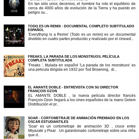
En tan sólo unos decenios, el hombre ha roto el equilibrio de
cerca de 4000 años de evolución de la Tierra y ha puesto en
peligro su...
TODO ES UN REMIX - DOCUMENTAL COMPLETO SUBTITULADO
ESPAÑOL
'Everythyng is a Remix' (Todo es un remix) es un documental
dividido en cuatro partes producido y realizado por el cineast...
FREAKS. LA PARADA DE LOS MONSTRUOS. PELÍCULA
COMPLETA SUBTITULADA
'Freaks ', titulada en español 'La parada de los monstruos' es
una pelicula dirigida en 1932 por Tod Browning, di...
EL AMANTE DOBLE - ENTREVISTA CON SU DIRECTOR
FRANÇOIS OZON
EL AMANTE DOBLE , la nueva película director francés
François Ozon llegará a los cines españoles de la mano Golem
Distribución el pr...
SOAR - CORTOMETRAJE DE ANIMACIÓN PREMIADO EN LOS
OSCAR ESTUDIANTILES
'Soar' es un cortometraje de animación 3D , cruce entre
Miyazaki y Pixar . Un galardonado cortometraje sobre una niña
que d...