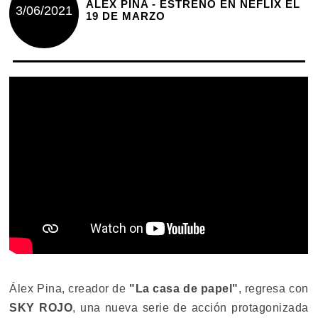
ÁLEX PINA - ESTRENO EN NEFLIX EL
3/06/2021
19 DE MARZO
Álex Pina, creador de
"La casa de papel"
, regresa con
SKY ROJO
, una nueva serie de acción protagonizada