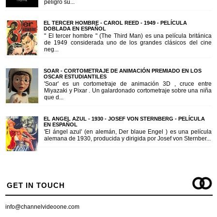
peligro su...
EL TERCER HOMBRE - CAROL REED - 1949 - PELÍCULA
DOBLADA EN ESPAÑOL
" El tercer hombre " (The Third Man) es una película británica
de 1949 considerada uno de los grandes clásicos del cine
neg...
SOAR - CORTOMETRAJE DE ANIMACIÓN PREMIADO EN LOS
OSCAR ESTUDIANTILES
'Soar' es un cortometraje de animación 3D , cruce entre
Miyazaki y Pixar . Un galardonado cortometraje sobre una niña
que d...
EL ANGEL AZUL - 1930 - JOSEF VON STERNBERG - PELÍCULA
EN ESPAÑOL
'El ángel azul' (en alemán, Der blaue Engel ) es una película
alemana de 1930, producida y dirigida por Josef von Sternber...
GET IN TOUCH
info@channelvideoone.com