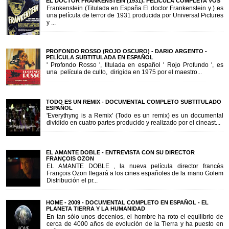
EL DOCTOR FRANKENSTEIN (1931). PELÍCULA COMPLETA VOS
Frankenstein (Titulada en España El doctor Frankenstein y ) es
una película de terror de 1931 producida por Universal Pictures
y ...
PROFONDO ROSSO (ROJO OSCURO) - DARIO ARGENTO -
PELÍCULA SUBTITULADA EN ESPAÑOL
' Profondo Rosso ', titulada en español ' Rojo Profundo ', es
una película de culto, dirigida en 1975 por el maestro...
TODO ES UN REMIX - DOCUMENTAL COMPLETO SUBTITULADO
ESPAÑOL
'Everythyng is a Remix' (Todo es un remix) es un documental
dividido en cuatro partes producido y realizado por el cineast...
EL AMANTE DOBLE - ENTREVISTA CON SU DIRECTOR
FRANÇOIS OZON
EL AMANTE DOBLE , la nueva película director francés
François Ozon llegará a los cines españoles de la mano Golem
Distribución el pr...
HOME - 2009 - DOCUMENTAL COMPLETO EN ESPAÑOL - EL
PLANETA TIERRA Y LA HUMANIDAD
En tan sólo unos decenios, el hombre ha roto el equilibrio de
cerca de 4000 años de evolución de la Tierra y ha puesto en