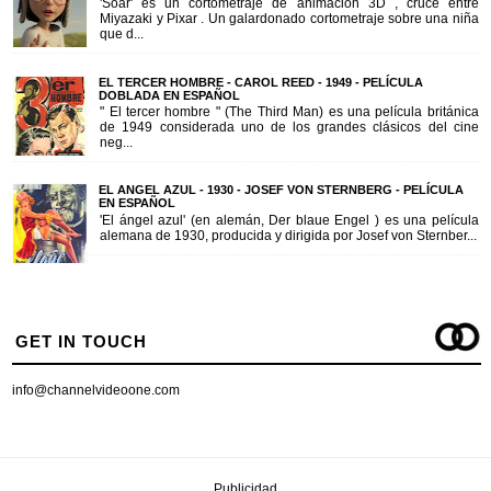
'Soar' es un cortometraje de animación 3D , cruce entre
Miyazaki y Pixar . Un galardonado cortometraje sobre una niña
que d...
EL TERCER HOMBRE - CAROL REED - 1949 - PELÍCULA
DOBLADA EN ESPAÑOL
" El tercer hombre " (The Third Man) es una película británica
de 1949 considerada uno de los grandes clásicos del cine
neg...
EL ANGEL AZUL - 1930 - JOSEF VON STERNBERG - PELÍCULA
EN ESPAÑOL
'El ángel azul' (en alemán, Der blaue Engel ) es una película
alemana de 1930, producida y dirigida por Josef von Sternber...
GET IN TOUCH
info@channelvideoone.com
Publicidad