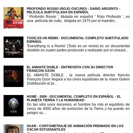
PROFONDO ROSSO (ROJO OSCURO) - DARIO ARGENTO -
PELÍCULA SUBTITULADA EN ESPAÑOL
' Profondo Rosso ', titulada en español ' Rojo Profundo ', es
una película de culto, dirigida en 1975 por el maestro...
TODO ES UN REMIX - DOCUMENTAL COMPLETO SUBTITULADO
ESPAÑOL
'Everythyng is a Remix' (Todo es un remix) es un documental
dividido en cuatro partes producido y realizado por el cineast...
EL AMANTE DOBLE - ENTREVISTA CON SU DIRECTOR
FRANÇOIS OZON
EL AMANTE DOBLE , la nueva película director francés
François Ozon llegará a los cines españoles de la mano Golem
Distribución el pr...
HOME - 2009 - DOCUMENTAL COMPLETO EN ESPAÑOL - EL
PLANETA TIERRA Y LA HUMANIDAD
En tan sólo unos decenios, el hombre ha roto el equilibrio de
cerca de 4000 años de evolución de la Tierra y ha puesto en
peligro su...
SOAR - CORTOMETRAJE DE ANIMACIÓN PREMIADO EN LOS
OSCAR ESTUDIANTILES