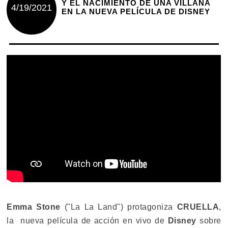
Y EL NACIMIENTO DE UNA VILLANA
4/19/2021
EN LA NUEVA PELÍCULA DE DISNEY
Emma Stone
("La La Land") protagoniza
CRUELLA
,
la nueva película de acción en vivo de
Disney
sobre