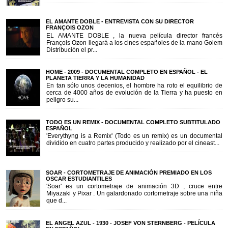
EL AMANTE DOBLE - ENTREVISTA CON SU DIRECTOR
FRANÇOIS OZON
EL AMANTE DOBLE , la nueva película director francés
François Ozon llegará a los cines españoles de la mano Golem
Distribución el pr...
HOME - 2009 - DOCUMENTAL COMPLETO EN ESPAÑOL - EL
PLANETA TIERRA Y LA HUMANIDAD
En tan sólo unos decenios, el hombre ha roto el equilibrio de
cerca de 4000 años de evolución de la Tierra y ha puesto en
peligro su...
TODO ES UN REMIX - DOCUMENTAL COMPLETO SUBTITULADO
ESPAÑOL
'Everythyng is a Remix' (Todo es un remix) es un documental
dividido en cuatro partes producido y realizado por el cineast...
SOAR - CORTOMETRAJE DE ANIMACIÓN PREMIADO EN LOS
OSCAR ESTUDIANTILES
'Soar' es un cortometraje de animación 3D , cruce entre
Miyazaki y Pixar . Un galardonado cortometraje sobre una niña
que d...
EL ANGEL AZUL - 1930 - JOSEF VON STERNBERG - PELÍCULA