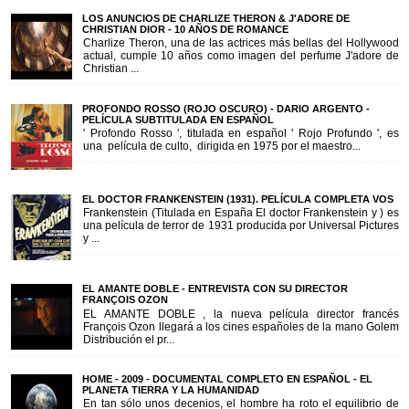
LOS ANUNCIOS DE CHARLIZE THERON & J'ADORE DE
CHRISTIAN DIOR - 10 AÑOS DE ROMANCE
Charlize Theron, una de las actrices más bellas del Hollywood
actual, cumple 10 años como imagen del perfume J'adore de
Christian ...
PROFONDO ROSSO (ROJO OSCURO) - DARIO ARGENTO -
PELÍCULA SUBTITULADA EN ESPAÑOL
' Profondo Rosso ', titulada en español ' Rojo Profundo ', es
una película de culto, dirigida en 1975 por el maestro...
EL DOCTOR FRANKENSTEIN (1931). PELÍCULA COMPLETA VOS
Frankenstein (Titulada en España El doctor Frankenstein y ) es
una película de terror de 1931 producida por Universal Pictures
y ...
EL AMANTE DOBLE - ENTREVISTA CON SU DIRECTOR
FRANÇOIS OZON
EL AMANTE DOBLE , la nueva película director francés
François Ozon llegará a los cines españoles de la mano Golem
Distribución el pr...
HOME - 2009 - DOCUMENTAL COMPLETO EN ESPAÑOL - EL
PLANETA TIERRA Y LA HUMANIDAD
En tan sólo unos decenios, el hombre ha roto el equilibrio de