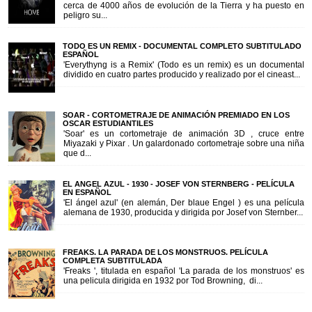
cerca de 4000 años de evolución de la Tierra y ha puesto en
peligro su...
TODO ES UN REMIX - DOCUMENTAL COMPLETO SUBTITULADO
ESPAÑOL
'Everythyng is a Remix' (Todo es un remix) es un documental
dividido en cuatro partes producido y realizado por el cineast...
SOAR - CORTOMETRAJE DE ANIMACIÓN PREMIADO EN LOS
OSCAR ESTUDIANTILES
'Soar' es un cortometraje de animación 3D , cruce entre
Miyazaki y Pixar . Un galardonado cortometraje sobre una niña
que d...
EL ANGEL AZUL - 1930 - JOSEF VON STERNBERG - PELÍCULA
EN ESPAÑOL
'El ángel azul' (en alemán, Der blaue Engel ) es una película
alemana de 1930, producida y dirigida por Josef von Sternber...
FREAKS. LA PARADA DE LOS MONSTRUOS. PELÍCULA
COMPLETA SUBTITULADA
'Freaks ', titulada en español 'La parada de los monstruos' es
una pelicula dirigida en 1932 por Tod Browning, di...