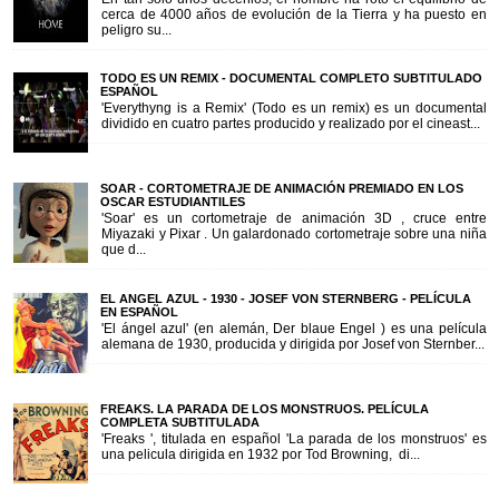
cerca de 4000 años de evolución de la Tierra y ha puesto en
peligro su...
TODO ES UN REMIX - DOCUMENTAL COMPLETO SUBTITULADO
ESPAÑOL
'Everythyng is a Remix' (Todo es un remix) es un documental
dividido en cuatro partes producido y realizado por el cineast...
SOAR - CORTOMETRAJE DE ANIMACIÓN PREMIADO EN LOS
OSCAR ESTUDIANTILES
'Soar' es un cortometraje de animación 3D , cruce entre
Miyazaki y Pixar . Un galardonado cortometraje sobre una niña
que d...
EL ANGEL AZUL - 1930 - JOSEF VON STERNBERG - PELÍCULA
EN ESPAÑOL
'El ángel azul' (en alemán, Der blaue Engel ) es una película
alemana de 1930, producida y dirigida por Josef von Sternber...
FREAKS. LA PARADA DE LOS MONSTRUOS. PELÍCULA
COMPLETA SUBTITULADA
'Freaks ', titulada en español 'La parada de los monstruos' es
una pelicula dirigida en 1932 por Tod Browning, di...