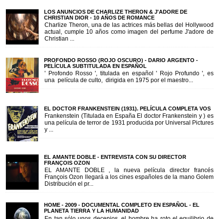
LOS ANUNCIOS DE CHARLIZE THERON & J'ADORE DE
CHRISTIAN DIOR - 10 AÑOS DE ROMANCE
Charlize Theron, una de las actrices más bellas del Hollywood
actual, cumple 10 años como imagen del perfume J'adore de
Christian ...
PROFONDO ROSSO (ROJO OSCURO) - DARIO ARGENTO -
PELÍCULA SUBTITULADA EN ESPAÑOL
' Profondo Rosso ', titulada en español ' Rojo Profundo ', es
una película de culto, dirigida en 1975 por el maestro...
EL DOCTOR FRANKENSTEIN (1931). PELÍCULA COMPLETA VOS
Frankenstein (Titulada en España El doctor Frankenstein y ) es
una película de terror de 1931 producida por Universal Pictures
y ...
EL AMANTE DOBLE - ENTREVISTA CON SU DIRECTOR
FRANÇOIS OZON
EL AMANTE DOBLE , la nueva película director francés
François Ozon llegará a los cines españoles de la mano Golem
Distribución el pr...
HOME - 2009 - DOCUMENTAL COMPLETO EN ESPAÑOL - EL
PLANETA TIERRA Y LA HUMANIDAD
En tan sólo unos decenios, el hombre ha roto el equilibrio de