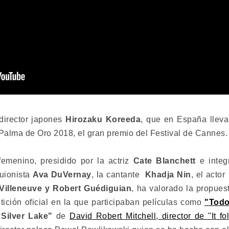
director japones
Hirozaku Koreeda
, que en España lleva
 Palma de Oro 2018, el gran premio del Festival de Cannes.
femenino, presidido por la actriz
Cate Blanchett
e integ
guionista
Ava DuVernay
, la cantante
Khadja Nin
, el acto
 Villeneuve y Robert Guédiguian
, ha valorado la propue
tición oficial en la que participaban películas como
"Todo
Silver Lake"
de
David Robert Mitchell, director de "It fo