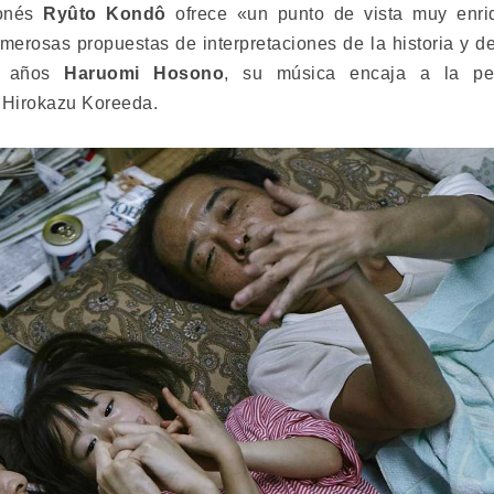
ponés
Ryûto Kondô
ofrece «un punto de vista muy enri
erosas propuestas de interpretaciones de la historia y de
70 años
Haruomi Hosono
, su música encaja a la pe
e
Hirokazu Koreeda
.