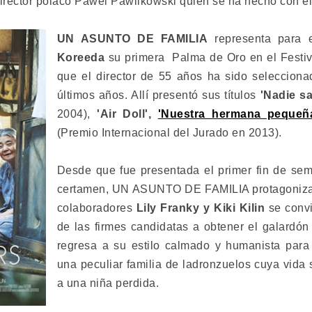
irector polaco Pawel Pawlikowski quien se ha hecho con el
UN ASUNTO DE FAMILIA
representa para e
Koreeda
su primera Palma de Oro en el Festiv
que el director de 55 años ha sido selecciona
últimos años. Allí presentó sus títulos
'Nadie s
2004),
'Air Doll',
'Nuestra hermana pequeñ
(Premio Internacional del Jurado en 2013).
Desde que fue presentada el primer fin de sem
certamen, UN ASUNTO DE FAMILIA protagonizad
colaboradores
Lily Franky y Kiki Kilin
se convi
de las firmes candidatas a obtener el galardón
regresa a su estilo calmado y humanista para 
una peculiar familia de ladronzuelos cuya vida 
a una niña perdida.