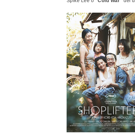
Spike Lee o
"Cold War"
del d