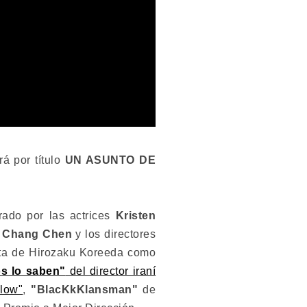
rá por título
UN ASUNTO DE
rado por las actrices
Kristen
r
Chang Chen
y los directores
sta de Hirozaku Koreeda como
s lo saben"
del director iraní
llow"
,
"BlacKkKlansman"
de