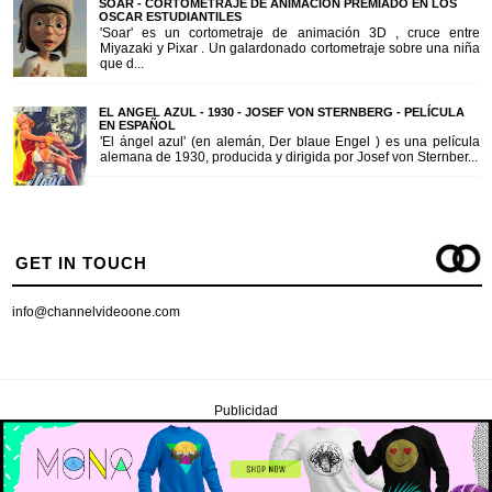
SOAR - CORTOMETRAJE DE ANIMACIÓN PREMIADO EN LOS
OSCAR ESTUDIANTILES
'Soar' es un cortometraje de animación 3D , cruce entre
Miyazaki y Pixar . Un galardonado cortometraje sobre una niña
que d...
EL ANGEL AZUL - 1930 - JOSEF VON STERNBERG - PELÍCULA
EN ESPAÑOL
'El ángel azul' (en alemán, Der blaue Engel ) es una película
alemana de 1930, producida y dirigida por Josef von Sternber...
GET IN TOUCH
info@channelvideoone.com
Publicidad