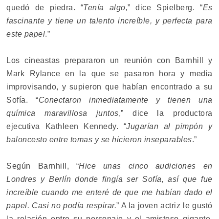
quedó de piedra. “
Tenía algo,
” dice Spielberg. “
Es
fascinante y tiene un talento increíble, y perfecta para
este papel
.”
Los cineastas prepararon un reunión con Barnhill y
Mark Rylance en la que se pasaron hora y media
improvisando, y supieron que habían encontrado a su
Sofía. “
Conectaron inmediatamente y tienen una
química maravillosa juntos
,” dice la productora
ejecutiva Kathleen Kennedy. “
Jugarían al pimpón y
baloncesto entre tomas y se hicieron inseparables
.”
Según Barnhill, “
Hice unas cinco audiciones en
Londres y Berlín donde fingía ser Sofía, así que fue
increíble cuando me enteré de que me habían dado el
papel. Casi no podía respirar.
” A la joven actriz le gustó
la relación entre su personaje y el amistoso gigante.