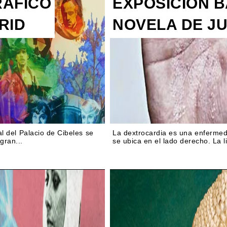
RÁFICO
EXPOSICIÓN B
RID
NOVELA DE J
al del Palacio de Cibeles se
La dextrocardia es una enfermed
gran...
se ubica en el lado derecho. La l