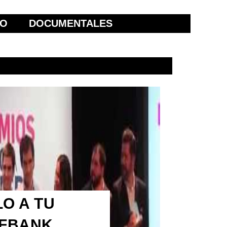
ÑO
DOCUMENTALES
O A TU
LFBANK