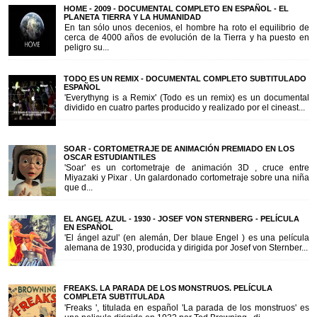
HOME - 2009 - DOCUMENTAL COMPLETO EN ESPAÑOL - EL
PLANETA TIERRA Y LA HUMANIDAD
En tan sólo unos decenios, el hombre ha roto el equilibrio de
cerca de 4000 años de evolución de la Tierra y ha puesto en
peligro su...
TODO ES UN REMIX - DOCUMENTAL COMPLETO SUBTITULADO
ESPAÑOL
'Everythyng is a Remix' (Todo es un remix) es un documental
dividido en cuatro partes producido y realizado por el cineast...
SOAR - CORTOMETRAJE DE ANIMACIÓN PREMIADO EN LOS
OSCAR ESTUDIANTILES
'Soar' es un cortometraje de animación 3D , cruce entre
Miyazaki y Pixar . Un galardonado cortometraje sobre una niña
que d...
EL ANGEL AZUL - 1930 - JOSEF VON STERNBERG - PELÍCULA
EN ESPAÑOL
'El ángel azul' (en alemán, Der blaue Engel ) es una película
alemana de 1930, producida y dirigida por Josef von Sternber...
FREAKS. LA PARADA DE LOS MONSTRUOS. PELÍCULA
COMPLETA SUBTITULADA
'Freaks ', titulada en español 'La parada de los monstruos' es