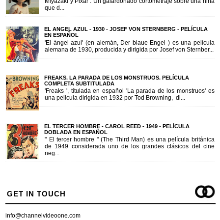
Miyazaki y Pixar . Un galardonado cortometraje sobre una niña
que d...
EL ANGEL AZUL - 1930 - JOSEF VON STERNBERG - PELÍCULA
EN ESPAÑOL
'El ángel azul' (en alemán, Der blaue Engel ) es una película
alemana de 1930, producida y dirigida por Josef von Sternber...
FREAKS. LA PARADA DE LOS MONSTRUOS. PELÍCULA
COMPLETA SUBTITULADA
'Freaks ', titulada en español 'La parada de los monstruos' es
una pelicula dirigida en 1932 por Tod Browning, di...
EL TERCER HOMBRE - CAROL REED - 1949 - PELÍCULA
DOBLADA EN ESPAÑOL
" El tercer hombre " (The Third Man) es una película británica
de 1949 considerada uno de los grandes clásicos del cine
neg...
GET IN TOUCH
info@channelvideoone.com