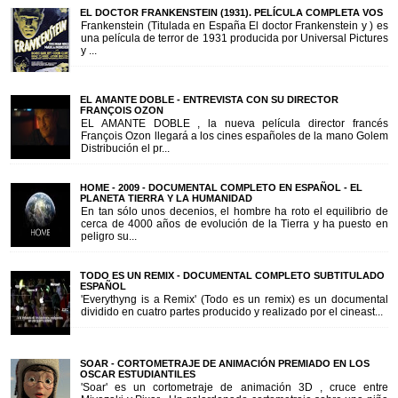
EL DOCTOR FRANKENSTEIN (1931). PELÍCULA COMPLETA VOS
Frankenstein (Titulada en España El doctor Frankenstein y ) es
una película de terror de 1931 producida por Universal Pictures
y ...
EL AMANTE DOBLE - ENTREVISTA CON SU DIRECTOR
FRANÇOIS OZON
EL AMANTE DOBLE , la nueva película director francés
François Ozon llegará a los cines españoles de la mano Golem
Distribución el pr...
HOME - 2009 - DOCUMENTAL COMPLETO EN ESPAÑOL - EL
PLANETA TIERRA Y LA HUMANIDAD
En tan sólo unos decenios, el hombre ha roto el equilibrio de
cerca de 4000 años de evolución de la Tierra y ha puesto en
peligro su...
TODO ES UN REMIX - DOCUMENTAL COMPLETO SUBTITULADO
ESPAÑOL
'Everythyng is a Remix' (Todo es un remix) es un documental
dividido en cuatro partes producido y realizado por el cineast...
SOAR - CORTOMETRAJE DE ANIMACIÓN PREMIADO EN LOS
OSCAR ESTUDIANTILES
'Soar' es un cortometraje de animación 3D , cruce entre